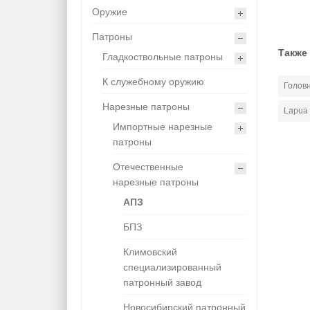
Оружие
Патроны
Также
Гладкоствольные патроны
К служебному оружию
Голов
Нарезные патроны
Lapua 
Импортные нарезные
патроны
Отечественные
нарезные патроны
АПЗ
БПЗ
Климовский
специализированный
патронный завод
Новосибирский патронный