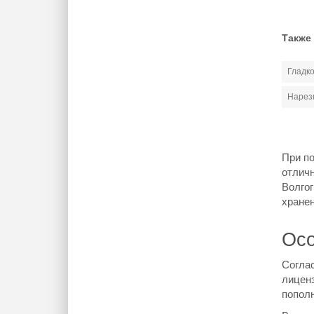
Также
Гладк
Нарез
При по
отлич
Волго
хранен
Осо
Согла
лиценз
пополн