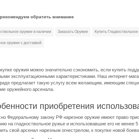
 рекомендуем обратить внимание
оствольное оружие в наличии
Заказать Оружие
Купить Гладкоствольное
ное оружие с доставкой
купке оружия можно значительно сэкономить, если купить подд
ными эксплуатационными характеристиками. Наш интернет-магаз
граде предлагает такую услугу всем желающим, имеющим специ
ие оружейного арсенала.
бенности приобретения использов
сно Федеральному закону РФ нарезное оружие имеют право прио
ию на гладкоствольное ружье и использовавшие его не менее 5
ить свой арсенал нарезным огнестрелом, к покупке новой боев