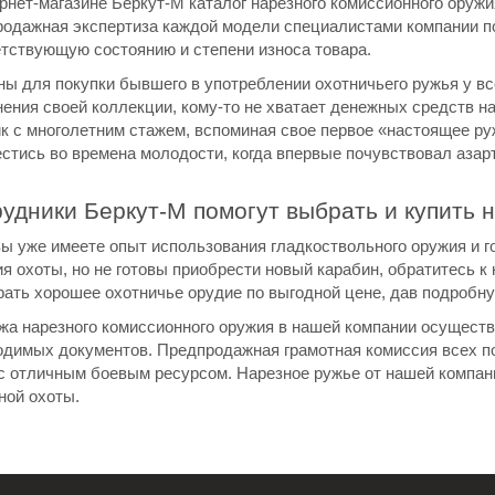
рнет-магазине Беркут-М каталог нарезного комиссионного оруж
родажная экспертиза каждой модели специалистами компании по
тствующую состоянию и степени износа товара.
ы для покупки бывшего в употреблении охотничьего ружья у вс
ения своей коллекции, кому-то не хватает денежных средств н
к с многолетним стажем, вспоминая свое первое «настоящее руж
стись во времена молодости, когда впервые почувствовал азар
удники Беркут-М помогут выбрать и купить
ы уже имеете опыт использования гладкоствольного оружия и г
я охоты, но не готовы приобрести новый карабин, обратитесь к
ать хорошее охотничье орудие по выгодной цене, дав подробну
жа нарезного комиссионного оружия в нашей компании осуществ
одимых документов. Предпродажная грамотная комиссия всех п
с отличным боевым ресурсом. Нарезное ружье от нашей компани
ной охоты.