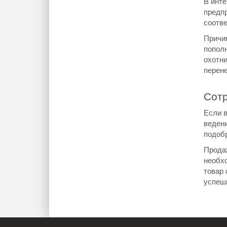
В инте
предп
соотве
Причин
пополн
охотни
перене
Сотр
Если в
ведени
подобр
Прода
необх
товар 
успеш