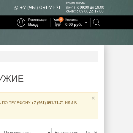
РЕЖИМ РАБОТЫ
+7 (961) 091-71-71
пн-пт: с 09:00 до 19.00
сб-вс: с 09:00 до 17:00
Регистрация
0
Корзина
Вход
0,00
руб.
УЖИЕ
×
Ь ПО ТЕЛЕФОНУ
+7 (961) 091-71-71
ИЛИ В
На странице: