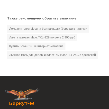
Также рекомендуем обратить внимание
Ложа винтовки Мосина без накладки (береза) в наличии
Лампа газовая Маяк ТKL-929 по цене 2 990 руб
Купить Ложе СКС в интернет-магазине
Лыжная мазь для дерев. и пласт. лыж 35г, -14-25С с доставкой