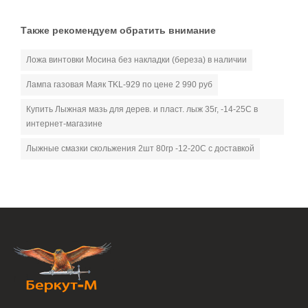
Также рекомендуем обратить внимание
Ложа винтовки Мосина без накладки (береза) в наличии
Лампа газовая Маяк ТKL-929 по цене 2 990 руб
Купить Лыжная мазь для дерев. и пласт. лыж 35г, -14-25С в
интернет-магазине
Лыжные смазки скольжения 2шт 80гр -12-20С с доставкой