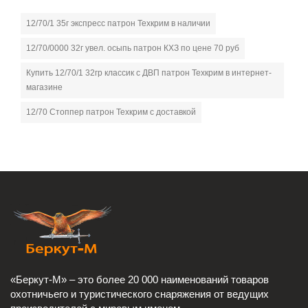
12/70/1 35г экспресс патрон Техкрим в наличии
12/70/0000 32г увел. осыпь патрон КХЗ по цене 70 руб
Купить 12/70/1 32гр классик с ДВП патрон Техкрим в интернет-
магазине
12/70 Стоппер патрон Техкрим с доставкой
«Беркут-М» – это более 20 000 наименований товаров
охотничьего и туристического снаряжения от ведущих