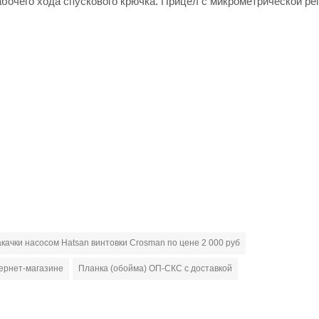
бочего хода спускового крючка. Прицел с микрометрической рег
качки насосом Hatsan винтовки Сrosman по цене 2 000 руб
тернет-магазине
Планка (обойма) ОП-СКС с доставкой