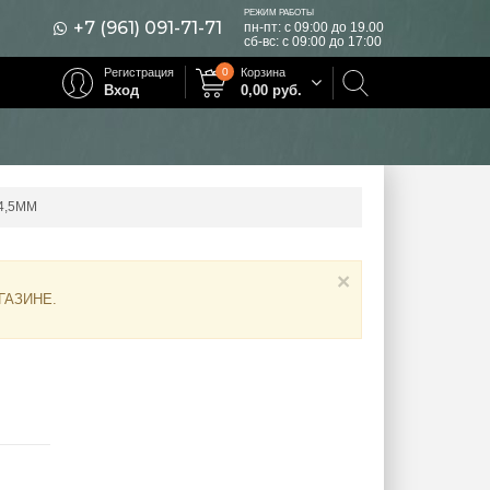
РЕЖИМ РАБОТЫ
+7 (961) 091-71-71
пн-пт: с 09:00 до 19.00
сб-вс: с 09:00 до 17:00
Регистрация
0
Корзина
Вход
0,00
руб.
4,5ММ
×
ГАЗИНЕ
.