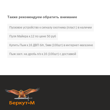
Также рекомендуем обратить внимание
Пусковое устройство к сигналу охотника (пласт.) в наличии
Пуля Майера к.12 по цене 50 руб
Купить Пыж к.16 ДВП б/п, 5мм (100шт) в интернет-магазине
Пыж загл. на дробь п/э к.16 (100шт) с доставкой