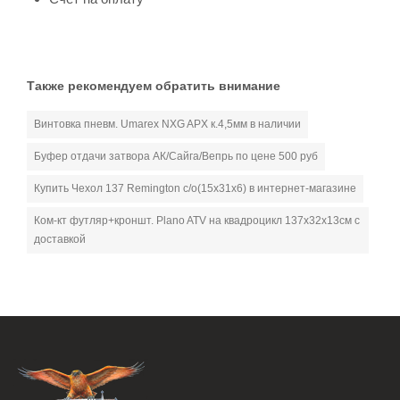
Также рекомендуем обратить внимание
Винтовка пневм. Umarex NXG APX к.4,5мм в наличии
Буфер отдачи затвора АК/Сайга/Вепрь по цене 500 руб
Купить Чехол 137 Remington c/о(15х31x6) в интернет-магазине
Ком-кт футляр+кроншт. Plano ATV на квадроцикл 137х32х13см с
доставкой