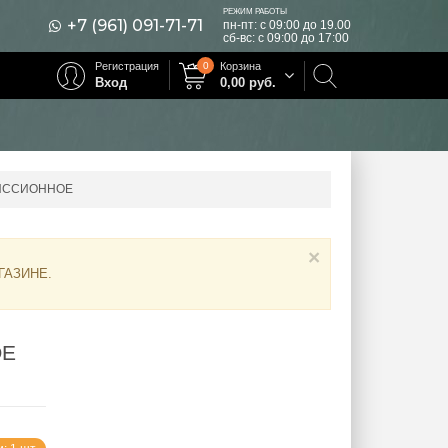
РЕЖИМ РАБОТЫ
+7 (961) 091-71-71
пн-пт: с 09:00 до 19.00
сб-вс: с 09:00 до 17:00
Регистрация
0
Корзина
Вход
0,00
руб.
МИССИОННОЕ
×
ГАЗИНЕ
.
ОЕ