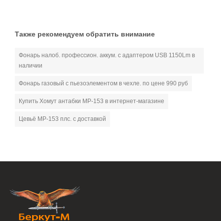
Также рекомендуем обратить внимание
Фонарь налоб. профессион. аккум. с адаптером USB 1150Lm в
наличии
Фонарь газовый с пьезоэлементом в чехле. по цене 990 руб
Купить Хомут антабки МР-153 в интернет-магазине
Цевьё МР-153 плс. с доставкой