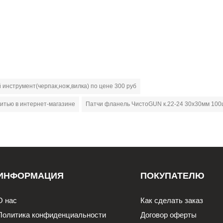
 инструмент(черпак,нож,вилка) по цене 300 руб
итью в интернет-магазине
Патчи фланель ЧистоGUN к.22-24 30х30мм 100ш
ИНФОРМАЦИЯ
ПОКУПАТЕЛЮ
О нас
Как сделать заказ
Политика конфиденциальности
Договор оферты