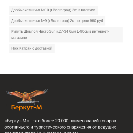
Дробь охотничья №10 (г.Волгоград) 2кг. в наличии
Дробь охотничья №9 (г.Волгоград) 2кг по цене 990 руб
Купить Шомпол ЧистоGun к.27-34 6мм L-90см в интернет-
магазине
Нож Катран с доставкой
«Беркут-М» – это более 20 000 наименований товаров
охотничьего и туристического снаряжения от ведущих