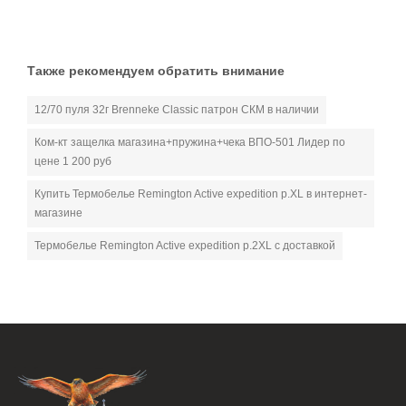
Также рекомендуем обратить внимание
12/70 пуля 32г Brenneke Classic патрон СКМ в наличии
Ком-кт защелка магазина+пружина+чека ВПО-501 Лидер по
цене 1 200 руб
Купить Термобелье Remington Active expedition р.XL в интернет-
магазине
Термобелье Remington Active expedition р.2XL с доставкой