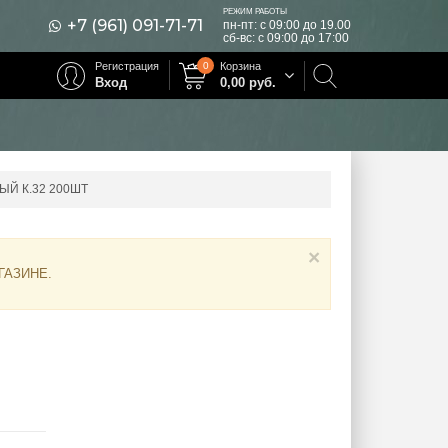
РЕЖИМ РАБОТЫ
+7 (961) 091-71-71
пн-пт: с 09:00 до 19.00
сб-вс: с 09:00 до 17:00
Регистрация
0
Корзина
Вход
0,00
руб.
Й К.32 200ШТ
×
ГАЗИНЕ
.