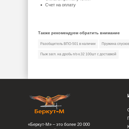
Счет на оплату
Также рекомендуем обратить внимание
Разобщитель ВПО-501 в наличии
Пружина спуско
Пыж загл. на дробь п/э к.32 100шт с доставкой
«Беркут-М» – это более 20 000