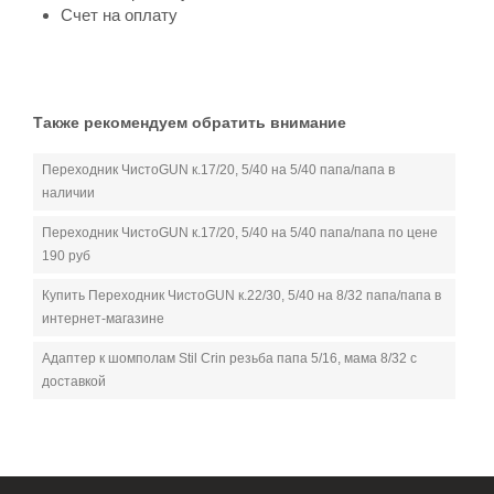
Счет на оплату
Также рекомендуем обратить внимание
Переходник ЧистоGUN к.17/20, 5/40 на 5/40 папа/папа в
наличии
Переходник ЧистоGUN к.17/20, 5/40 на 5/40 папа/папа по цене
190 руб
Купить Переходник ЧистоGUN к.22/30, 5/40 на 8/32 папа/папа в
интернет-магазине
Адаптер к шомполам Stil Crin резьба папа 5/16, мама 8/32 с
доставкой