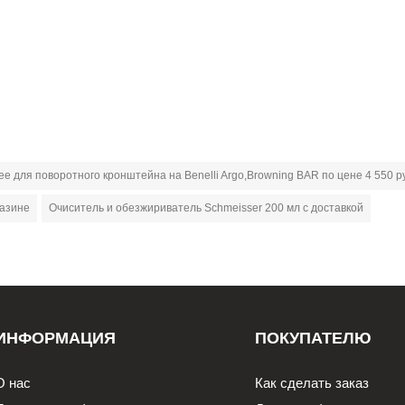
е для поворотного кронштейна на Benelli Argo,Browning BAR по цене 4 550 р
газине
Очиситель и обезжириватель Schmeisser 200 мл с доставкой
ИНФОРМАЦИЯ
ПОКУПАТЕЛЮ
О нас
Как сделать заказ