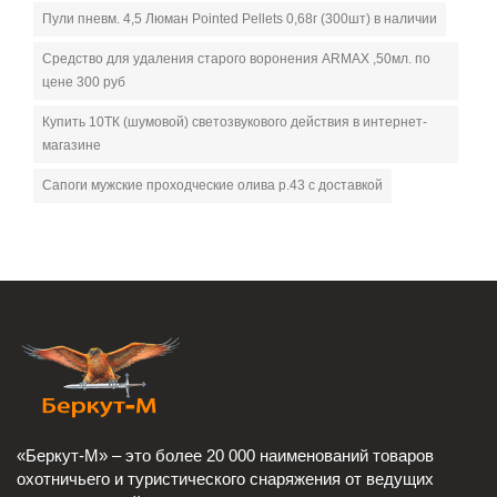
Пули пневм. 4,5 Люман Pointed Pellets 0,68г (300шт) в наличии
Средство для удаления старого воронения ARMAX ,50мл. по
цене 300 руб
Купить 10ТК (шумовой) светозвукового действия в интернет-
магазине
Сапоги мужские проходческие олива р.43 с доставкой
«Беркут-М» – это более 20 000 наименований товаров
охотничьего и туристического снаряжения от ведущих