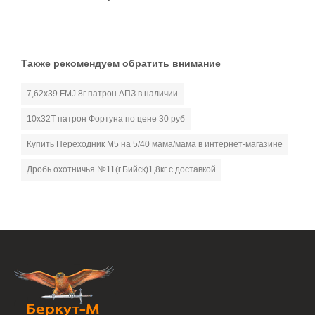
Также рекомендуем обратить внимание
7,62х39 FMJ 8г патрон АПЗ в наличии
10х32Т патрон Фортуна по цене 30 руб
Купить Переходник М5 на 5/40 мама/мама в интернет-магазине
Дробь охотничья №11(г.Бийск)1,8кг с доставкой