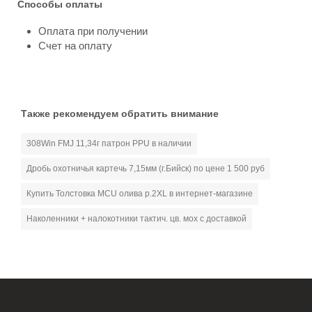
Способы оплаты
Оплата при получении
Счет на оплату
Также рекомендуем обратить внимание
308Win FMJ 11,34г патрон PPU в наличии
Дробь охотничья картечь 7,15мм (г.Бийск) по цене 1 500 руб
Купить Толстовка MCU олива р.2XL в интернет-магазине
Наколенники + налокотники тактич. цв. мох с доставкой